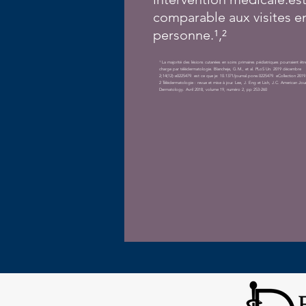
comparable aux visites e
personne.¹,²
¹ La majorité des lésions cutanées en soins primaires pédiatriques pourraient êtr
charge par télédermatologie. Blanche
je, G.M., et al. PLoS Un. 20
19 décembre
2;14(12):e0225479. est ce que je: 10.1371/journal.pone.0225479. e
Collection 2019
2 Télédermatologie : revue et mise à jour. Lee, J. Eng et Lish, J.C. American Journ
Dermatology. Avril 2018, volume 19, numéro 2, pp 253-260