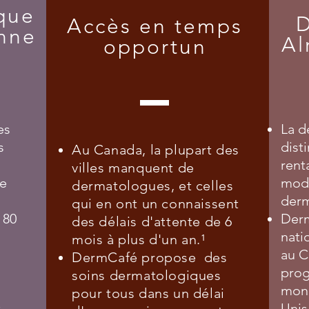
 que
D
Accès en temps
onne
Al
opportun
es
La d
s
dist
Au Canada, la plupart des
rent
villes manquent de
se
mode
dermatologues, et celles
derm
qui en ont un connaissent
 80
Derm
des délais d'attente de 6
nati
mois à plus d'un an.¹
au C
DermCafé propose des
prog
soins dermatologiques
mond
pour tous dans un délai
t
Unis