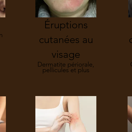
Éruptions
n
cutanées au
visage
Dermatite périorale,
pellicules et plus