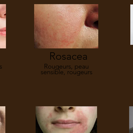
Rosacea
s
Rougeurs, peau
sensible, rougeurs