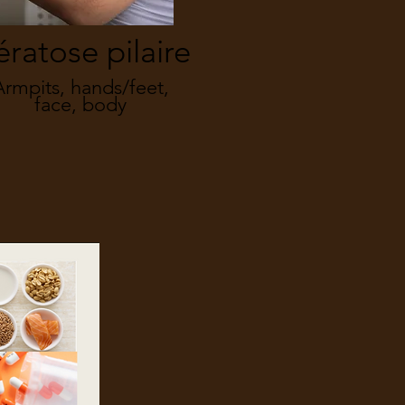
ératose pilaire
Armpits, hands/feet,
face, body