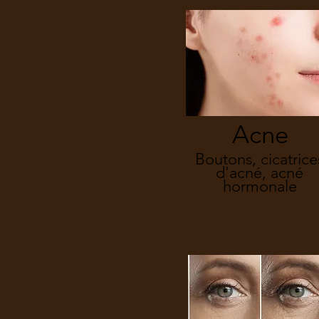
Acne
Boutons, cicatrice
d'acné, acné
hormonale