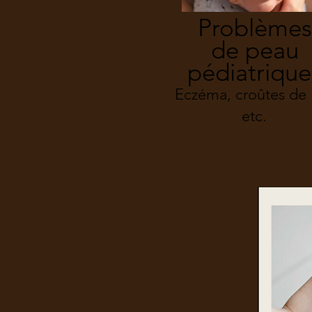
Problèmes
de peau
pédiatrique
Eczéma, croûtes de l
etc.