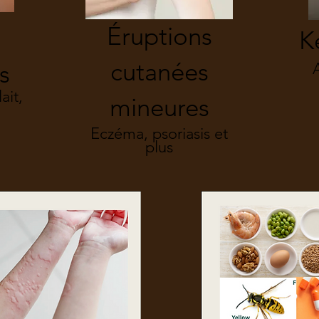
Éruptions
K
cutanées
s
ait,
mineures
Eczéma, psoriasis et
plus