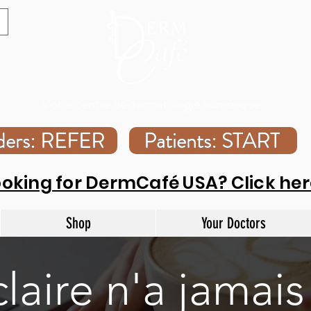
Votre centre de dermatologie numérique
iders: REFER
Patients: START
ooking for DermCafé USA? Click her
Shop
Your Doctors
laire n'a jamais