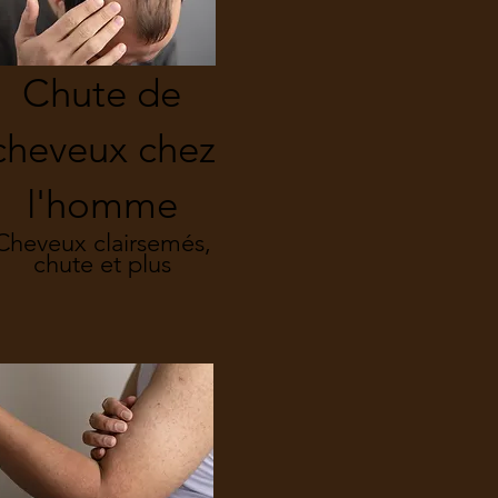
Chute de
cheveux chez
l'homme
Cheveux clairsemés,
chute et plus