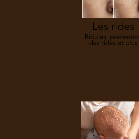
Les rides
Ridules, préventio
des rides et plus