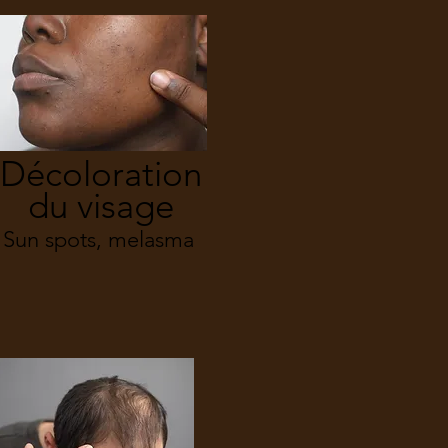
Décoloration
du visage
Sun spots, melasma