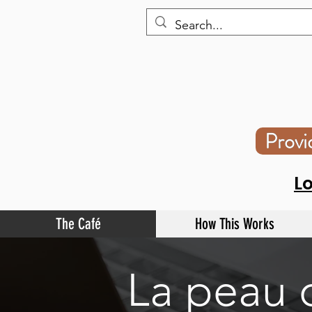
Prov
L
The Café
How This Works
La peau c