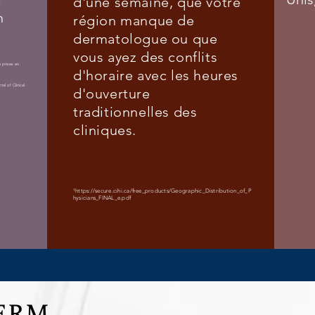
d'une semaine, que votre
n
région manque de
dermatologue ou que
vous ayez des conflits
e prises en
d'horaire avec les heures
.
al of Clinical
d'ouverture
traditionnelles des
cliniques.
¹
https://secure.cihi.ca/free_products/Geographic_Distribution_of_P
hysicians_FINAL_e.p
df