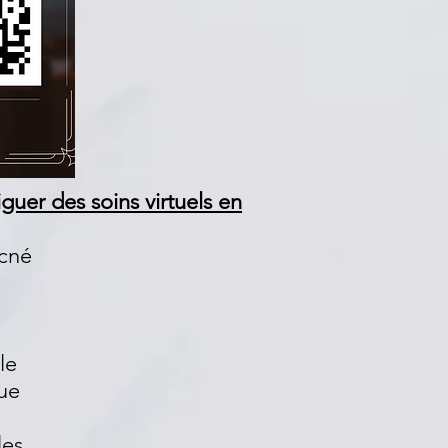
guer des soins virtuels en
acné
le
ue
les