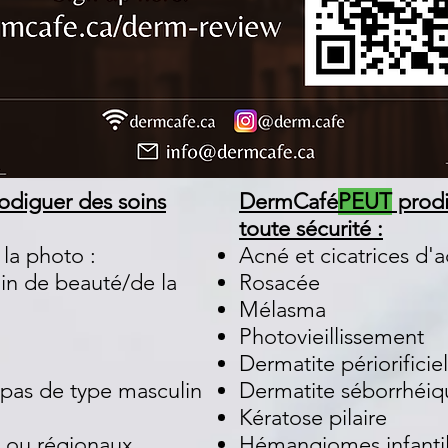
odiguer des soins
DermCafé
PEUT
prodi
toute sécurité :
la photo :
Acné et cicatrices d'
in de beauté/de la
Rosacée
Mélasma
Photovieillissement
Dermatite périorificiel
 pas de type masculin
Dermatite séborrhéiq
Kératose pilaire
 ou régionaux
Hémangiomes infanti