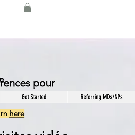
e
rences pour
mes !
Get Started
Referring MDs/NPs
arn
here