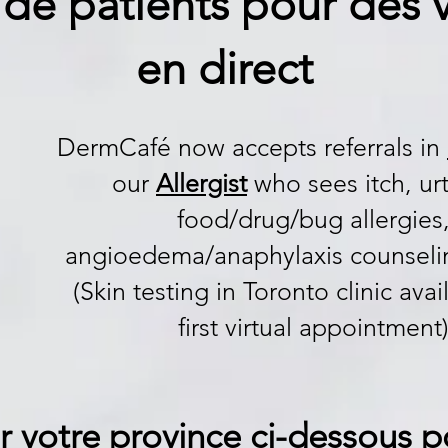
de patients pour des v
en direct
DermCafé now accepts referrals in
our
Allergist
who sees itch, urt
food/drug/bug allergies
angioedema/anaphylaxis counsel
(Skin testing in Toronto clinic avai
first virtual appointment
r votre province ci-dessous 