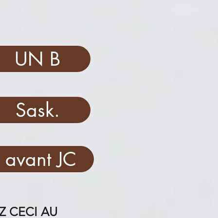
UN B
Sask.
avant JC
Z CECI AU