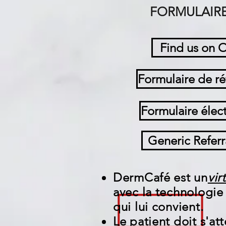
FORMULAIRE
Find us on 
Formulaire de 
Formulaire éle
Generic Referr
DermCafé est un
vir
avec la technologie 
qui lui convient.
Le patient doit s'at