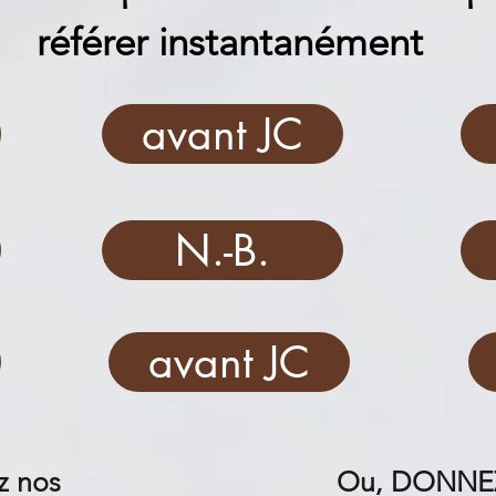
référer instantanément
avant JC
N.-B.
avant JC
z nos
Ou, DONNE