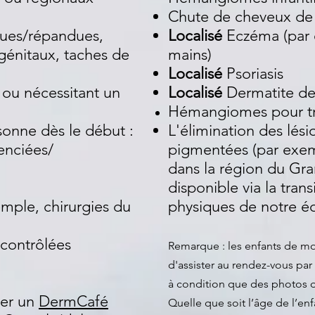
Chute de cheveux de 
dues/répandues,
Localisé
Eczéma (par
génitaux, taches de
mains)
Localisé
Psoriasis
u nécessitant un
Localisé
Dermatite de
Hémangiomes pour tr
sonne dès le début :
L'élimination des lés
enciées/
pigmentées (par exem
dans la région du Gra
disponible via la trans
mple, chirurgies du
physiques de notre é
 contrôlées
Remarque : les enfants de mo
d'assister au rendez-vous par 
à condition que des photos d
yer un
DermCafé
Quelle que soit l’âge de l’enf