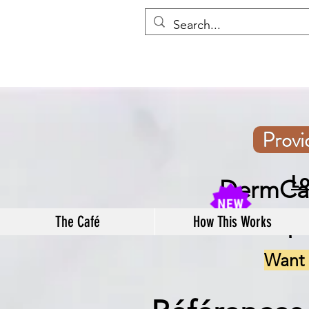
Prov
L
DermCaf
p
The Café
How This Works
Want 