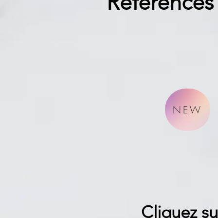
Références 
NEW
Cliquez su