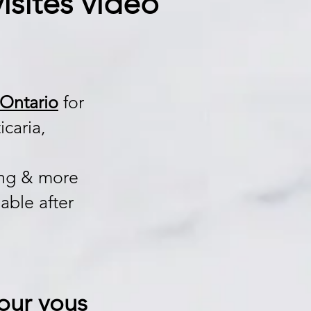
isites vidéo
Ontario
for
icaria,
,
ing & more
lable after
)
pour vous