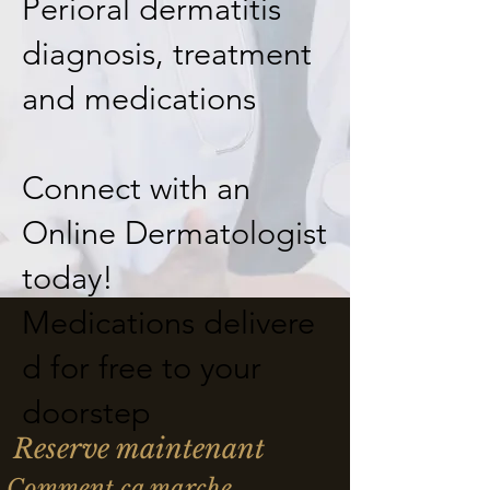
Perioral dermatitis
diagnosis, treatment
and medications
Connect with an
Online Dermatologist
today!
M
edications
delivere
d for free to your
doorstep
Reserve maintenant
Comment ça marche