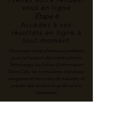
vous en ligne
Étape 4
Accédez à vos
résultats en ligne à
tout moment
Choisissez votre pharmacie préférée
pour la livraison des médicaments
Téléchargez les fiches d'information
DermCafé, les formulaires d'analyses
sanguines et les notes de maladie, et
prenez des rendez-vous de suivi si
nécessaire.
Subscribe To Our Newsletter
The latest on skin health & our services