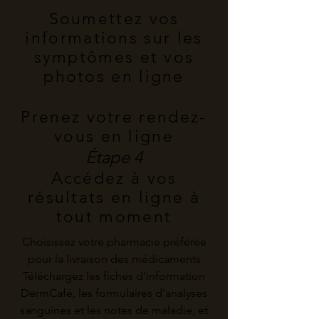
Soumettez vos
informations sur les
symptômes et vos
photos en ligne
Prenez votre rendez-
vous en ligne
Étape 4
Accédez à vos
résultats en ligne à
tout moment
Choisissez votre pharmacie préférée
pour la livraison des médicaments
Téléchargez les fiches d'information
DermCafé, les formulaires d'analyses
sanguines et les notes de maladie, et