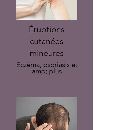
Éruptions
cutanées
mineures
Eczéma, psoriasis et
amp; plus