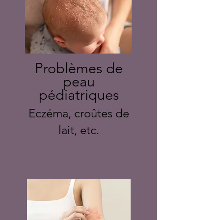
Problèmes de
peau
pédiatriques
Eczéma, croûtes de
lait, etc.