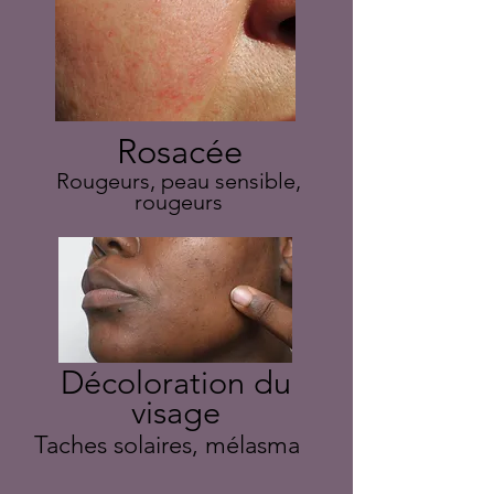
Rosacée
Rougeurs, peau sensible,
rougeurs
Décoloration du
visage
Taches solaires, mélasma