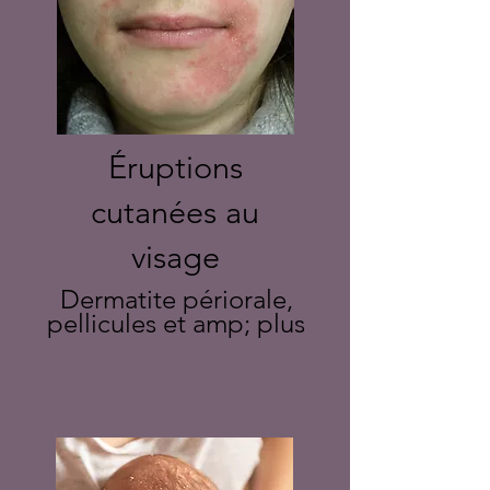
Éruptions
cutanées au
visage
Dermatite périorale,
pellicules et amp; plus