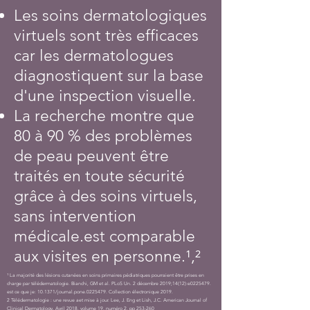
Les soins dermatologiques
virtuels sont très efficaces
car les dermatologues
diagnostiquent sur la base
d'une inspection visuelle.
La recherche montre que
80 à 90 % des problèmes
de peau peuvent être
traités en toute sécurité
grâce à des soins virtuels,
sans intervention
médicale.
est comparable
aux visites en personne.¹,²
¹ La majorité des lésions cutanées en soins primaires pédiatriques pourraient être prises en
charge par télédermatologie. Bianchi, GM et al. PLoS Un. 2 décembre 2019;14(12):e0225479.
est ce que je: 10.1371/journal.pone.0225479. Collection électronique 2019.
2 Télédermatologie : une revue a
et mise à jour. Lee, J. Eng et Lish, J.C. American Journal of
Clinical Dermatology. Avril 2018, volume 19, numéro 2, pp 253-260