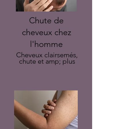
Chute de
cheveux chez
l'homme
Cheveux clairsemés,
chute et amp; plus