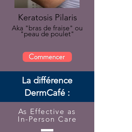
Keratosis Pilaris
Aka "bras de fraise" ou
"peau de poulet"
Commencer
La différence
DermCafé :
As Effective as
In-Person Care