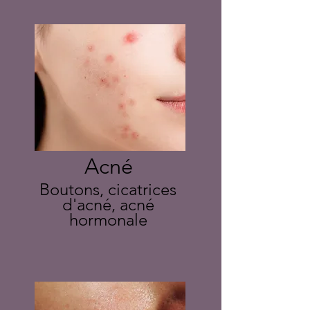
Acné
Boutons, cicatrices
d'acné, acné
hormonale