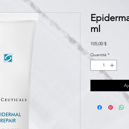
Epiderma
ml
Prix
105,00 $
Quantité
*
Aj