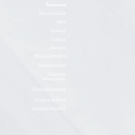
Resources
Blog DermCafé
Acné
Rosacée
Eczéma
Psoriasis
Perioral Dermatitis
Kératose pilaire
Dermatite
séborrhéique
Photovieillissement
Boutons de fièvre
Excessive Sweating