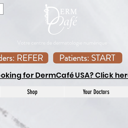
Votre centre de dermatologie numérique
iders: REFER
Patients: START
ooking for DermCafé USA? Click her
Shop
Your Doctors