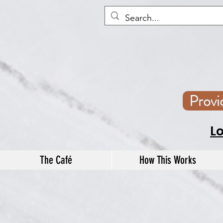
Prov
L
The Café
How This Works