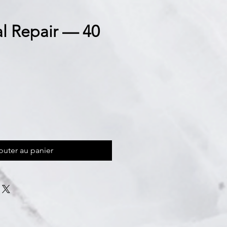
l Repair — 40
outer au panier