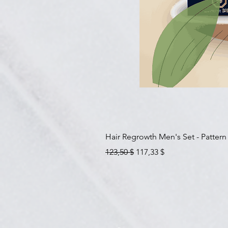
Hair Regrowth Men's Set - Pattern
Prix original
Prix promotionnel
123,50 $
117,33 $